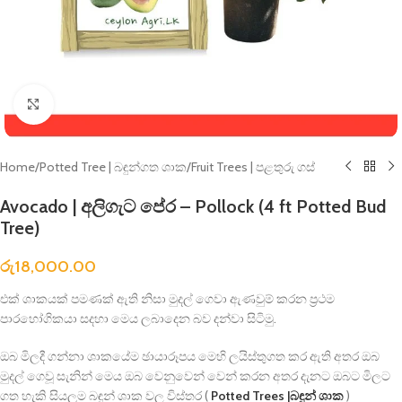
Click to enlarge
Home
/
Potted Tree | බඳුන්ගත ශාක
/
Fruit Trees | පළතුරු ගස්
Avocado | අලිගැට පේර – Pollock (4 ft Potted Bud
Tree)
රු
18,000.00
එක් ශාකයක් පමණක් ඇති නිසා මුදල් ගෙවා ඇණවුම් කරන ප්‍රථම
පාරහෝගිකයා සදහා මෙය ලබාදෙන බව දන්වා සිටිමු.
ඔබ මිලදී ගන්නා ශාකයේම ඡායාරූපය මෙහි ලයිස්තුගත කර ඇති අතර ඔබ
මුදල් ගෙවූ සැනින් මෙය ඔබ වෙනුවෙන් වෙන් කරන අතර දැනට ඔබට මිලට
ගත හැකි සියලුම බඳුන් ශාක වල විස්තර (
Potted Trees |බඳුන් ශාක
)