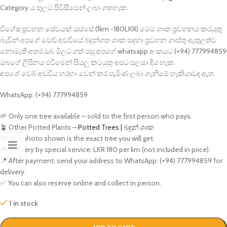
Category ය තුලට පිවිසීමෙන් ලබා ගතහැක.
විශේෂ ප්‍රවහන සේවයක් ඔස්සේ (1km -180LKR) මෙම ශාක ප්‍රවහනය කරයුතු
බැවින් අපගේ වෙඩ් අඩවියේ බදුන්ගත ශාක සදහා ප්‍රවහන ගාස්තු ඇතුලත්ව
නොමැති අතර ඔබ මිලට ගත් පසු අපගේ whatsapp අංකයට (+94) 777994859
ඔබගේ ලිපිනය එවීමෙන් සියලු කටයුතු අපට සලසා දිය හැක.
අපගේ වෙබ් අඩවිය හරහා වෙන් කර පැමිණ ලබා ගැනිමේ හැකියාවද ඇත.
WhatsApp: (+94) 777994859
🌱 Only one tree available – sold to the first person who pays.
🪴 Other Potted Plants –
Potted Trees | බඳුන් ශාක
📷 The photo shown is the exact tree you will get.
🚚 Delivery by special service: LKR 180 per km (not included in price).
📍 After payment, send your address to WhatsApp: (+94) 777994859 for
delivery.
✅ You can also reserve online and collect in person.
1 in stock