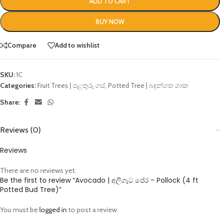
ADD TO CART
BUY NOW
Compare
Add to wishlist
SKU:
1C
Categories:
Fruit Trees | පළතුරු ගස්
,
Potted Tree | බඳුන්ගත ශාක
Share:
Reviews (0)
Reviews
There are no reviews yet.
Be the first to review “Avocado | අලිගැට පේර – Pollock (4 ft
Potted Bud Tree)”
You must be
logged in
to post a review.