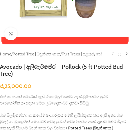
Click to enlarge
Home
/
Potted Tree | බඳුන්ගත ශාක
/
Fruit Trees | පළතුරු ගස්
Avocado | අලිගැටපේර – Pollock (5 ft Potted Bud
Tree)
රු
25,000.00
එක් ශාකයක් පමණක් ඇති නිසා මුදල් ගෙවා ඇණවුම් කරන ප්‍රථම
පාරහෝගිකයා සදහා මෙය ලබාදෙන බව දන්වා සිටිමු.
ඔබ මිලදී ගන්නා ශාකයේම ඡායාරූපය මෙහි ලයිස්තුගත කර ඇති අතර ඔබ
මුදල් ගෙවූ සැනින් මෙය ඔබ වෙනුවෙන් වෙන් කරන අතර දැනට ඔබට මිලට
ගත හැකි සියලුම බඳුන් ශාක වල විස්තර (
Potted Trees |බඳුන් ශාක
)