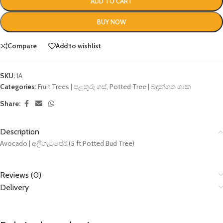
ADD TO CART
BUY NOW
Compare
Add to wishlist
SKU:
1A
Categories:
Fruit Trees | පළතුරු ගස්
,
Potted Tree | බඳුන්ගත ශාක
Share:
Description
Avocado | අලිගැටපේර (5 ft Potted Bud Tree)
Reviews (0)
Delivery