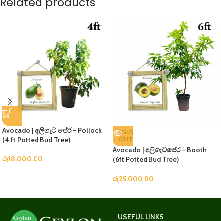
Related products
Avocado | අලිගැට පේර – Pollock
SOLD
(4 ft Potted Bud Tree)
OUT
Avocado | අලිගැටපේර – Booth
රු
18,000.00
(6ft Potted Bud Tree)
රු
25,000.00
USEFUL LINKS