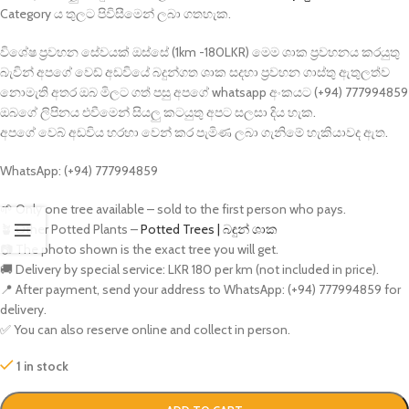
Category ය තුලට පිවිසීමෙන් ලබා ගතහැක.
විශේෂ ප්‍රවහන සේවයක් ඔස්සේ (1km -180LKR) මෙම ශාක ප්‍රවහනය කරයුතු
බැවින් අපගේ වෙඩ් අඩවියේ බදුන්ගත ශාක සදහා ප්‍රවහන ගාස්තු ඇතුලත්ව
නොමැති අතර ඔබ මිලට ගත් පසු අපගේ whatsapp අංකයට (+94) 777994859
ඔබගේ ලිපිනය එවීමෙන් සියලු කටයුතු අපට සලසා දිය හැක.
අපගේ වෙබ් අඩවිය හරහා වෙන් කර පැමිණ ලබා ගැනිමේ හැකියාවද ඇත.
WhatsApp: (+94) 777994859
🌱 Only one tree available – sold to the first person who pays.
🪴 Other Potted Plants –
Potted Trees | බඳුන් ශාක
📷 The photo shown is the exact tree you will get.
🚚 Delivery by special service: LKR 180 per km (not included in price).
📍 After payment, send your address to WhatsApp: (+94) 777994859 for
delivery.
✅ You can also reserve online and collect in person.
1 in stock