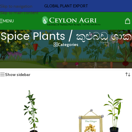
GLOBAL PLANT EXPORT
Skip to navigation
Skip to main content
MENU
Spice Plants / කුළුබඩු ශාක
Categories
Spice plants are now available
Home
/
Spice Plants / කුළුබඩු ශාක
Showing 1–20 of 28 results
Show sidebar