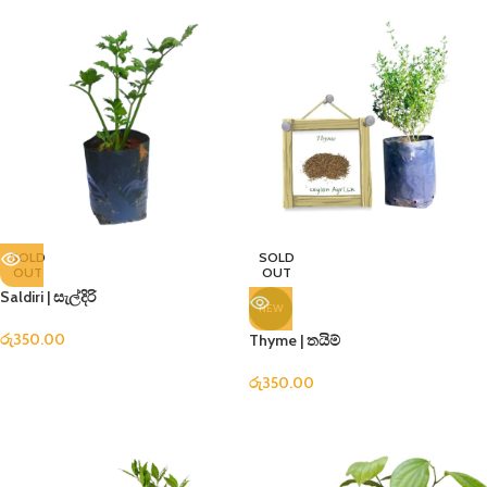
SOLD
SOLD
OUT
OUT
Saldiri | සැල්දිරි
NEW
රු
350.00
Thyme | තයිම්
රු
350.00