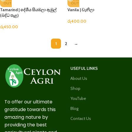
OUT
OUT
Tamarind | දේශීය සියඹලා ඇඹුල්
Vanila | වැනිලා
(බද්ධ පැළ)
රු
400.00
රු
450.00
1
2
→
USEFUL LINKS
About Us
Shop
YouTube
To offer our ultimate
Blog
gratitude towards this
amazing nature by
Contact Us
providing the best