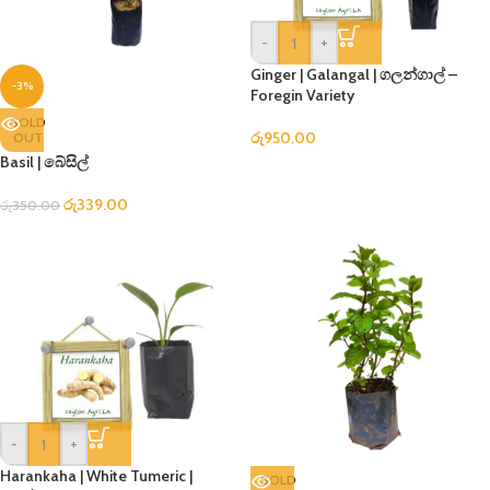
-
+
Ginger | Galangal | ගලන්ගාල් –
-3%
Foregin Variety
SOLD
රු
950.00
OUT
Basil | බේසිල්
රු
339.00
රු
350.00
-
+
Harankaha | White Tumeric |
SOLD