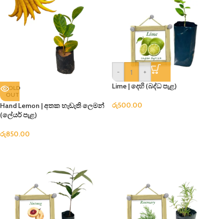
-
+
Lime | දෙහි (බද්ධ පැළ)
SOLD
OUT
රු
500.00
Hand Lemon | අතක හැඩැති ලෙමන්
(ලේයර් පැළ)
රු
850.00