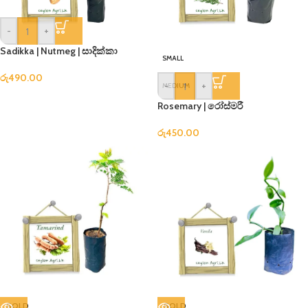
-
+
Sadikka | Nutmeg | සාදික්කා
SMALL
රු
490.00
-
+
MEDIUM
Rosemary | රෝස්මරී
රු
450.00
SOLD
SOLD