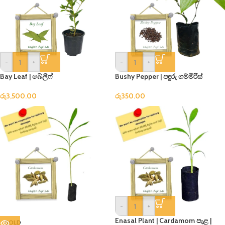
-
+
-
+
Bay Leaf | බේලීෆ්
Bushy Pepper | පඳුරු ගම්මිරිස්
රු
3,500.00
රු
350.00
-
+
Enasal Plant | Cardamom පැළ |
SOLD