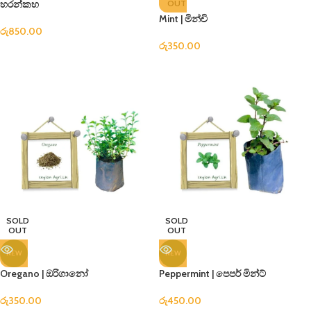
හරන්කහ
OUT
Mint | මින්චි
රු
850.00
රු
350.00
SOLD
SOLD
OUT
OUT
NEW
NEW
Oregano | ඔරිගානෝ
Peppermint | පෙපර් මින්ට්
රු
350.00
රු
450.00