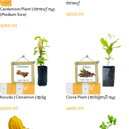
OUT
එනසාල්
Cardamom Plant | එනසාල් පැළ
රු
500.00
(Medium Size)
රු
950.00
-
+
-
+
Kurudu | Cinnamon | කුරුඳු
Clove Plant | කරාබුනැටි පැළ
රු
300.00
රු
450.00