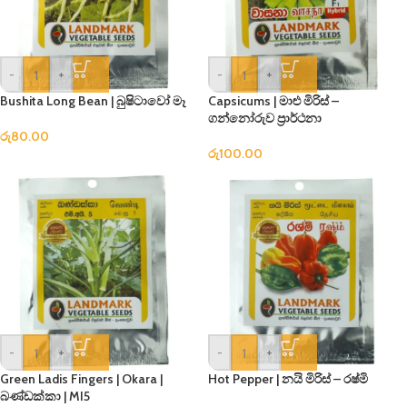
-
+
-
+
Bushita Long Bean | බුෂිටාවෝ මෑ
Capsicums | මාළු මිරිස් –
ගන්නෝරුව ප්‍රාර්ථනා
රු
80.00
රු
100.00
-
+
-
+
Green Ladis Fingers | Okara |
Hot Pepper | නයි මිරිස් – රෂ්මි
බණ්ඩක්කා | MI5