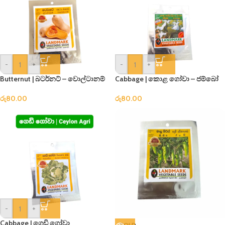
-
+
-
+
Butternut | බටර්නට් – වොල්ටානම්
Cabbage | කොළ ගෝවා – ජම්බෝ
රු
80.00
රු
80.00
-
+
Cabbage | ගෙඩි ගෝවා
SOLD