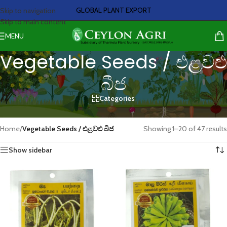
GLOBAL PLANT EXPORT
Skip to navigation
Skip to main content
MENU
Vegetable Seeds / එළවළු
බීජ
Categories
Vegetable seeds are now available
Home
/
Vegetable Seeds / එළවළු බීජ
Showing 1–20 of 47 results
Show sidebar