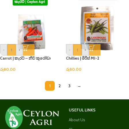
-
+
-
+
Carrot | කැරට් – නිව් කුරෝඩා
Chillies | මිරිස් MI-2
රු
80.00
රු
80.00
1
2
3
→
USEFUL LINKS
About Us