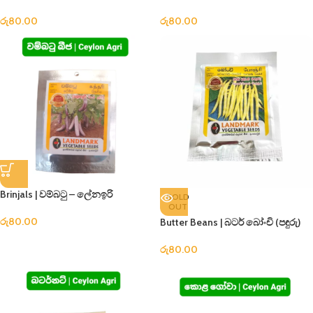
රු
80.00
රු
80.00
Brinjals | වම්බටු – ලේනඉරි
SOLD
OUT
රු
80.00
Butter Beans | බටර් බෝංචි (පඳුරු)
රු
80.00