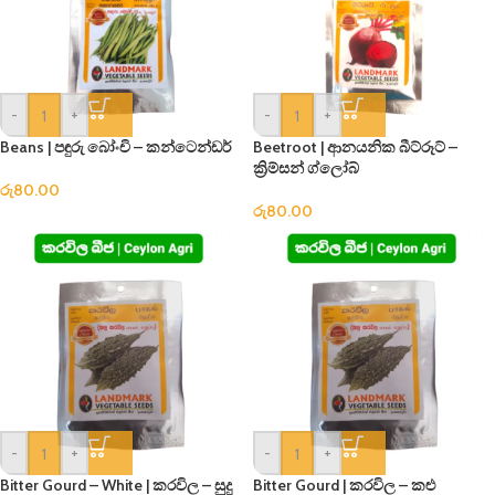
-
+
-
+
Beans | පඳුරු බෝංචි – කන්ටෙන්ඩර්
Beetroot | ආනයනික බීට්රූට් –
ක්‍රිම්සන් ග්ලෝබ්
රු
80.00
රු
80.00
-
+
-
+
Bitter Gourd – White | කරවිල – සුදු
Bitter Gourd | කරවිල – කළු