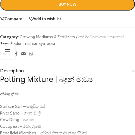
BUY NOW
Compare
Add to wishlist
Category:
Growing Mediums & Fertilizers / පස් මාධ්‍යන් සහ පොහොර
Tags:
badun mishranaya
,
pora
Share:
Description
Potting Mixture | බදුන් මාධ්‍ය
අඩංගු ද්‍රව්‍ය:
Surface Soil – මතුපිට පස්
River Sand – ගංගා වැලි
Cow Dung – ගොම
Cocopeat – කොහුබත්
Beneficial Microbes – පරිසර හිතකාමී ක්ෂුද්‍ර ජීවීන්