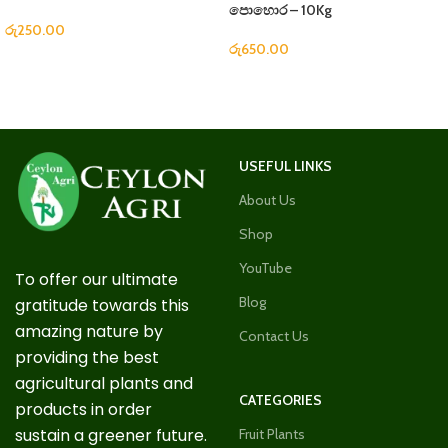
පොහොර – 10Kg
රු
250.00
රු
650.00
USEFUL LINKS
About Us
Shop
YouTube
To offer our ultimate
Blog
gratitude towards this
amazing nature by
Contact Us
providing the best
agricultural plants and
CATEGORIES
products in order
sustain a greener future.
Fruit Plants