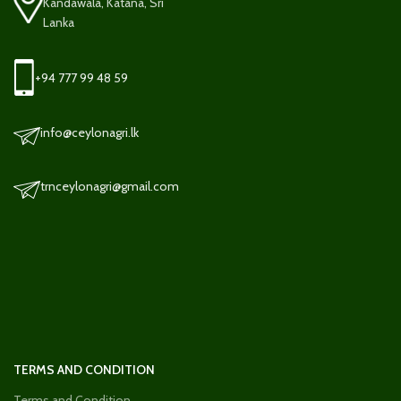
Kandawala, Katana, Sri
Lanka
+94 777 99 48 59
info@ceylonagri.lk
trnceylonagri@gmail.com
TERMS AND CONDITION
Terms and Condition