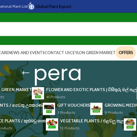
Global Plant Export
national
Plant
List
CARE
NEWS AND EVENTS
CONTACT US
CEYLON GREEN MARKET
OFFERS
pera
 GREEN MARKET
FLOWER AND EXOTIC PLANTS | විසිතුරු මල් පැල
cts
41 Products
NTS / ගෙවතු උපකරණ
GIFT VOUCHERS
GROWING MEDIUM
3 Products
9 Products
CE PLANTS / කුළුබඩු ශාක
VEGETABLE PLANTS / එළවලු පැල
roducts
12 Products
ed “pera”
Show