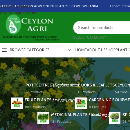
Skip to navigation
ELCOME TO CEYLON AGRI ONLINE PLANTS STORE SRI LANKA
Export
Inter
Skip to main content
SELECT CATEGORY
BROWSE CATEGORIES
HOME
ABOUT US
SHOP
PLANT 
POTTED TREE | බඳුන්ගත ශාක
BOOKS & LEAFLETS
CEYLON
12 Products
0 Products
54 Produ
FRUIT PLANTS / පළතුරු පැල
GARDENING EQUIPME
180 Products
8 Products
MEDICINAL PLANTS / ඖෂධ පැල
SPI
134 Products
28 P
CATEGORIES
Home
/
Products tagg