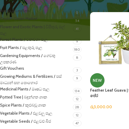
Books & Leaflets
0
Ceylon Green Market
54
Flower and Exotic Plants | විසිතුරු මල්
41
පැල
Forest Plants / වනවගා පැල
9
Fruit Plants / පළතුරු පැල
180
Gardening Equipments / ගෙවතු
8
උපකරණ
Gift Vouchers
3
Growing Mediums & Fertilizers / පස්
9
NEW
මාධ්‍යන් සහ පොහොර
Medicinal Plants / ඖෂධ පැල
Feather Leaf Guava | ක
134
පේර
Potted Tree | බඳුන්ගත ශාක
12
Spice Plants / කුළුබඩු ශාක
රු
3,000.00
28
Vegetable Plants / එළවලු පැල
12
Vegetable Seeds / එළවළු බීජ
47