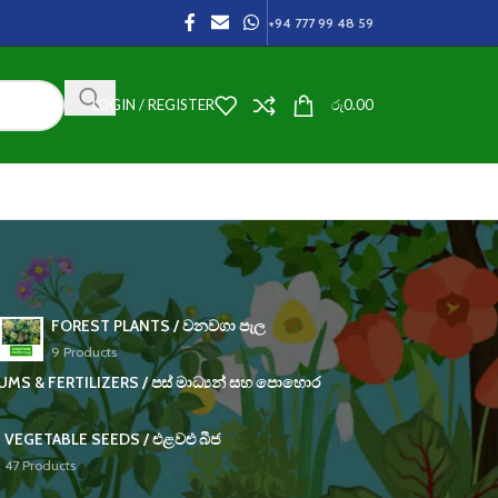
+94 777 99 48 59
LOGIN / REGISTER
රු
0.00
FOREST PLANTS / වනවගා පැල
9 Products
S & FERTILIZERS / පස් මාධ්‍යන් සහ පොහොර
VEGETABLE SEEDS / එළවළු බීජ
47 Products
9
24
36