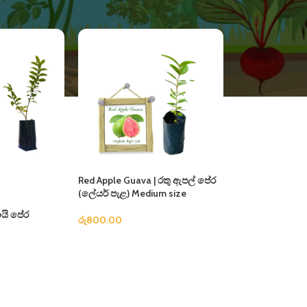
Red Apple Guava | රතු ඇපල් පේර
(ලේයර් පැළ) Medium size
ායි පේර
රු
800.00