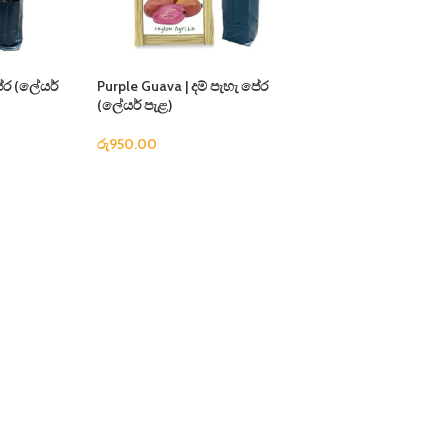
ේර (ලේයර්
Purple Guava | දම් පැහැ ‌පේර
(ලේයර් පැළ)
රු
950.00