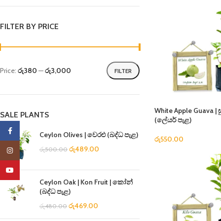
FILTER BY PRICE
Price:
රු380
—
රු3,000
FILTER
White Apple Guava | ස
SALE PLANTS
(ලේයර් පැළ)
Facebook
Ceylon Olives | වෙරළු (බද්ධ පැළ)
රු
550.00
රු
489.00
රු
500.00
Instagram
YouTube
Ceylon Oak | Kon Fruit | කෝන්
(බද්ධ පැළ)
රු
469.00
රු
480.00