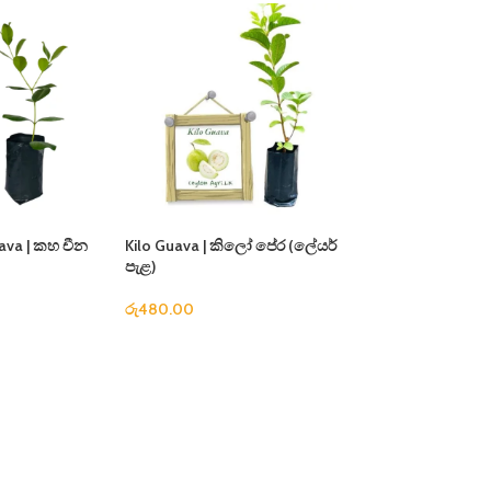
ava | කහ චීන
Kilo Guava | කිලෝ පේර (ලේයර්
)
පැළ)
රු
480.00