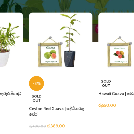
SOLD
-3%
OUT
ුරුළු පිහාටු
Hawaii Guava | හව
SOLD
OUT
රු
550.00
Ceylon Red Guava | දේශීය රතු
පේර
රු
389.00
රු
400.00