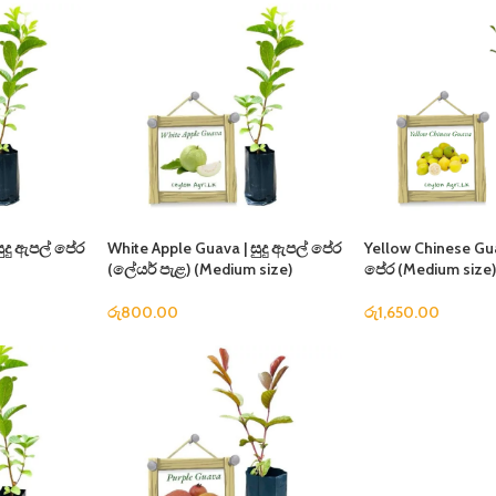
ුදු ඇපල් පේර
White Apple Guava | සුදු ඇපල් පේර
Yellow Chinese Gu
(ලේයර් පැළ) (Medium size)
පේර (Medium size
රු
800.00
රු
1,650.00