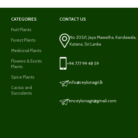
CATEGORIES
CONTACT US
Fruit Plants
No 205/1, Jaya Mawatha, Kandawala,
Forest Plants
Katana, Sri Lanka
Medicinal Plants
Flowers & Exotic
+94 777 99 48 59
Plants
Spice Plants
info@ceylonagri.lk
Cactus and
Succulents
trnceylonagri@gmail.com